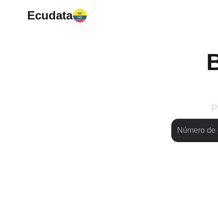
Ecudata
B
P