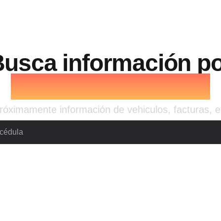
usca información p
Número de Cédula
róximamente información de vehiculos, facturas, e